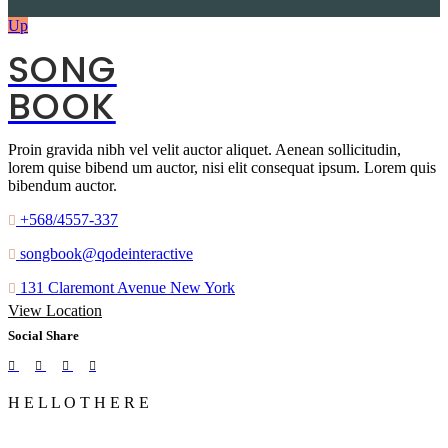
Up
SONG
BOOK
Proin gravida nibh vel velit auctor aliquet. Aenean sollicitudin,
lorem quise bibend um auctor, nisi elit consequat ipsum. Lorem quis
bibendum auctor.
+568/4557-337
songbook@qodeinteractive
131 Claremont Avenue New York
View Location
Social Share
H
E
L
L
O
T
H
E
R
E