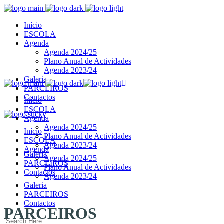
Início
ESCOLA
Agenda
Agenda 2024/25
Plano Anual de Actividades
Agenda 2023/24
Galeria
PARCEIROS
Contactos
Início
ESCOLA
Agenda
Agenda 2024/25
Início
Plano Anual de Actividades
ESCOLA
Agenda 2023/24
Agenda
Galeria
Agenda 2024/25
PARCEIROS
Plano Anual de Actividades
Contactos
Agenda 2023/24
Galeria
PARCEIROS
Contactos
PARCEIROS