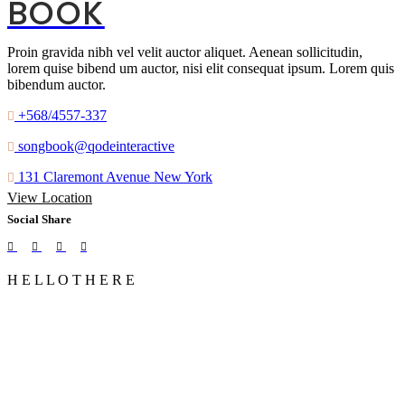
BOOK
Proin gravida nibh vel velit auctor aliquet. Aenean sollicitudin,
lorem quise bibend um auctor, nisi elit consequat ipsum. Lorem quis
bibendum auctor.
+568/4557-337
songbook@qodeinteractive
131 Claremont Avenue New York
View Location
Social Share
H
E
L
L
O
T
H
E
R
E