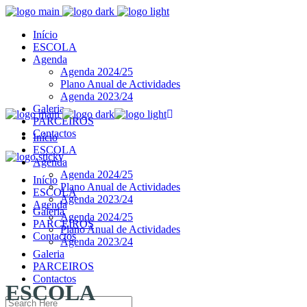
Início
ESCOLA
Agenda
Agenda 2024/25
Plano Anual de Actividades
Agenda 2023/24
Galeria
PARCEIROS
Contactos
Início
ESCOLA
Agenda
Agenda 2024/25
Início
Plano Anual de Actividades
ESCOLA
Agenda 2023/24
Agenda
Galeria
Agenda 2024/25
PARCEIROS
Plano Anual de Actividades
Contactos
Agenda 2023/24
Galeria
PARCEIROS
Contactos
ESCOLA